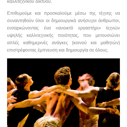
καλλιτεχνικού δικτύου.
Επιθυμούμε και προσκαλούμε μέσω της τέχνης να
συναντηθούν όλοι οι δημιουργικά ανήσυχοι άνθρωποι,
ενσαρκώνοντας ένα «ανοικτό εργαστήρι» τεχνών
υψηλής καλλιτεχνικής ποιότητας, που μετουσιώνει
απλές καθημερινές ανάγκες (κοινού και μαθητών)
επιστρέφοντας έμπνευση και δημιουργία σε όλους.