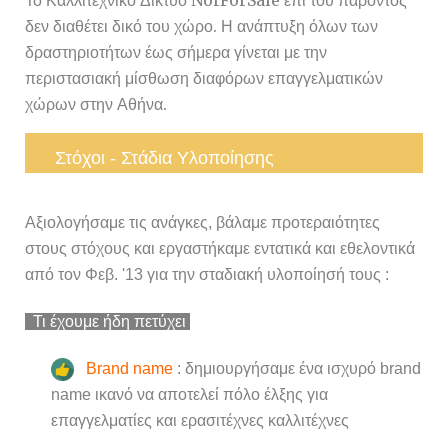
Το Καλλιτεχνικό Δίκτυο NorForSale επί του παρόντος
δεν διαθέτει δικό του χώρο. Η ανάπτυξη όλων των
δραστηριοτήτων έως σήμερα γίνεται με την
περιστασιακή μίσθωση διαφόρων επαγγελματικών
χώρων στην Αθήνα.
Στόχοι - Στάδια Υλοποίησης
Αξιολογήσαμε τις ανάγκες, βάλαμε προτεραιότητες
στους στόχους και εργαστήκαμε εντατικά και εθελοντικά
από τον Φεβ. '13 για την σταδιακή υλοποίησή τους :
Τι έχουμε ήδη πετύχει
Βrand name
: δημιουργήσαμε ένα ισχυρό brand
name ικανό να αποτελεί πόλο έλξης για
επαγγελματίες και ερασιτέχνες καλλιτέχνες