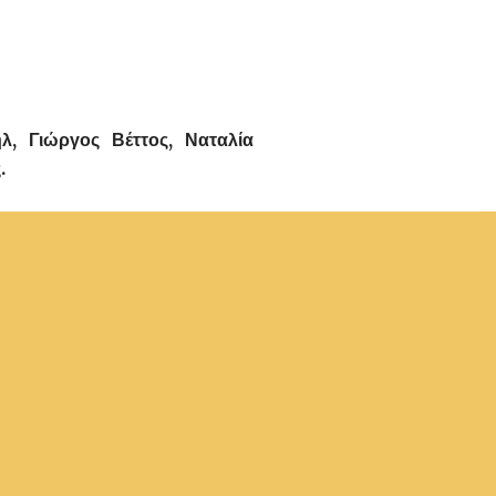
λ, Γιώργος Βέττος, Ναταλία
.