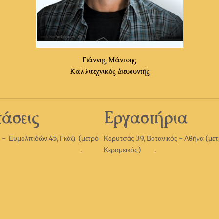
Γιάννης Μάντσης
Καλλιτεχνικός Διευθυντής
άσεις
Εργαστήρια
 - Ευμολπιδών 45, Γκάζι (μετρό
Κορυτσάς 39, Βοτανικός - Αθήνα (με
εικός) .
Κεραμεικός) .