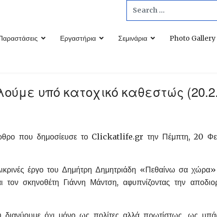
Search
...
Παραστάσεις
Εργαστήρια
Σεμινάρια
Photo Gallery
λούμε υπό κατοχικό καθεστώς (20.2.
άρθρο που δημοσίευσε το Clickatlife.gr την Πέμπτη, 20 Φ
λικρινές έργο του Δημήτρη Δημητριάδη «Πεθαίνω σα χώρα»
ι τον σκηνοθέτη Γιάννη Μάντση, αφυπνίζοντας την αποδιο
 διανύουμε όχι μόνο ως πολίτες αλλά πρωτίστως, ως υπάρ