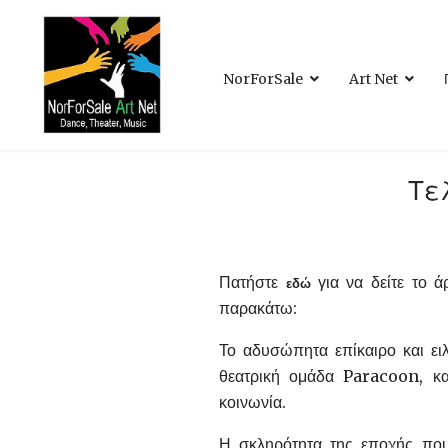
NorForSale
Art Net
Τε
Πατήστε
για να δείτε το 
εδώ
παρακάτω:
Το αδυσώπητα επίκαιρο και ει
θεατρική ομάδα Paracoon, κα
κοινωνία.
Η σκληρότητα της εποχής που