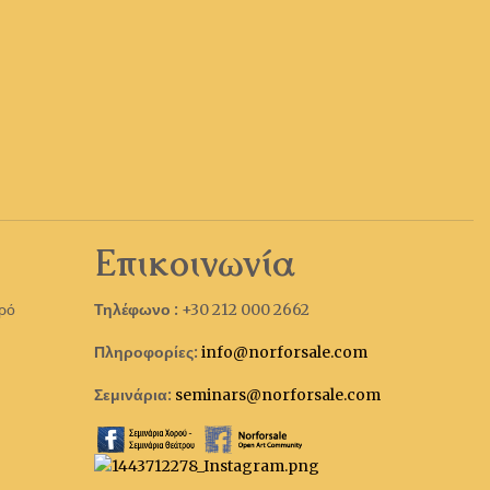
Επικοινωνία
τρό
Τηλέφωνο :
+30 212 000 2662
Πληροφορίες:
info@norforsale.com
Σεμινάρια:
seminars@norforsale.com