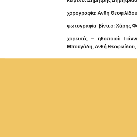
κείμενο: Δημήτρης Δημητριάδ
χορογραφία: Ανθή Θεοφιλίδου
φωτογραφία-βίντεο: Χάρης Φ
χορευτές – ηθοποιοί: Γιάν
Μπουγάδη, Ανθή Θεοφιλίδου, 