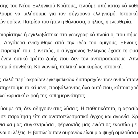
ης του Νέου Ελληνικού Κράτους, τελούμε υπό κατοχικό καθεσ
είλουμε να μιλήσουμε για τον σύγχρονο ελληνισμό. Ιστορι
ν ορίων. Πατρίδα του ήταν η θάλασσα, ο ήλιος, η ελευθερία.
εριορίστηκε ή εγκλωβίστηκε στο γεωγραφικό πλαίσιο, που σήμε
. Αργότερα ενισχύθηκε από την ιδέα του αμιγούς Έθνους (
ην παρακμή του. Συνεπώς, ο σύγχρονος Έλληνας έχασε τη φύσ
έναν δυτικό τρόπο ζωής που δεν τον αντιπροσώπευε. Απ
καμιά συνθήκη. Κοινωνική, πολιτική και κυρίως ιστορική.
ς αλλά περί ακραίων εγκεφαλικών διαταραχών των ανθρώπων.
πηρετούμε το κείμενο, προβάλλοντας όλο αυτό που, κάποια χρό
λεί «φυσική» ροή της καθημερινότητας.
ύουμε ότι, δεν οδηγούν στις λύσεις. Η παθητικότητα, η αφασί
ε σε παραίτηση είτε σε αναποτελεσματικό άγχος και αγωνία. Χρ
α να μας συγκεντρώσει, φέρνοντάς μας ενώπιος ενωπίω με
ναι οι λέξεις. Η βασιλεία των ουρανών είναι μια ψυχή ομιλούσα