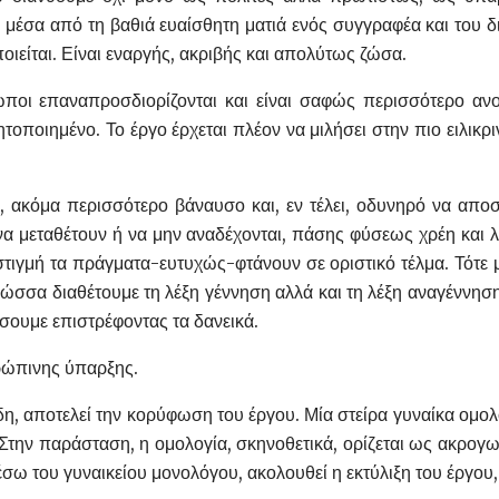
 μέσα από τη βαθιά ευαίσθητη ματιά ενός συγγραφέα και του 
ιείται. Είναι εναργής, ακριβής και απολύτως ζώσα.
οι επαναπροσδιορίζονται και είναι σαφώς περισσότερο ανοι
ητοποιημένο. Το έργο έρχεται πλέον να μιλήσει στην πιο ειλικ
, ακόμα περισσότερο βάναυσο και, εν τέλει, οδυνηρό να αποσ
, να μεταθέτουν ή να μην αναδέχονται, πάσης φύσεως χρέη και
τιγμή τα πράγματα-ευτυχώς-φτάνουν σε οριστικό τέλμα. Τότε
γλώσσα διαθέτουμε τη λέξη γέννηση αλλά και τη λέξη αναγέννη
ουμε επιστρέφοντας τα δανεικά.
ρώπινης ύπαρξης.
, αποτελεί την κορύφωση του έργου. Μία στείρα γυναίκα ομολογ
. Στην παράσταση, η ομολογία, σκηνοθετικά, ορίζεται ως ακρογω
σω του γυναικείου μονολόγου, ακολουθεί η εκτύλιξη του έργου