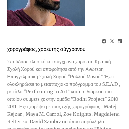
χορογράφος, χορευτής σύγχρονου
Σπούδασε κλασικό και σύγχρονο χορό στη Κρατική
Σχολή Χορού και αποφοίτησε από την Ανώτερη
Επαγγελματική Σχολή Χορού “Ραλλού Μανού”. Έχει
ολοκληρώσει το μεταπτυχιακό πρόγραμμα του S.E.A.D ,
με τίτλο “Performing in Art” κατά τη διάρκεια του
οποίου συμμετείχε στην ομάδα “Bodhi Project” 2010-
2011. Έχει χορέψει με τους εξής χορογράφους: Matej
Kejzar , Maya M. Carrol, Zoe Knights, Magdalena
Reiter και David Zambrano όπου παράλληλα